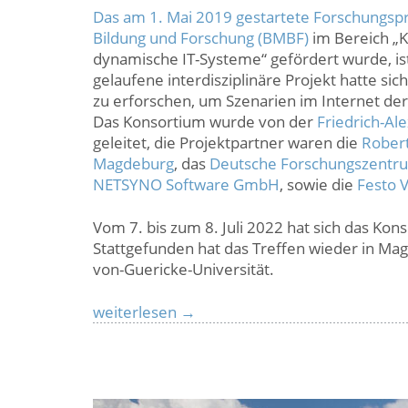
Das am 1. Mai 2019 gestartete Forschungsp
Bildung und Forschung (BMBF)
im Bereich „K
dynamische IT-Systeme“ gefördert wurde, ist
gelaufene interdisziplinäre Projekt hatte si
zu erforschen, um Szenarien im Internet der
Das Konsortium wurde von der
Friedrich-Al
geleitet, die Projektpartner waren die
Rober
Magdeburg
, das
Deutsche Forschungszentrum 
NETSYNO Software GmbH
, sowie die
Festo 
Vom 7. bis zum 8. Juli 2022 hat sich das Ko
Stattgefunden hat das Treffen wieder in Ma
von-Guericke-Universität.
Rückblick
weiterlesen
→
auf
das
MOSAIK
Abschlusstreffen