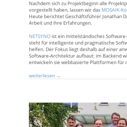
Nachdem sich zu Projektbeginn alle Projektpa
vorgestellt haben, lassen wir das
MOSAIK-Ko
Heute berichtet Geschäftsführer Jonathan
Arbeit und ihre Erfahrungen.
NETSYNO
ist ein mittelständisches Softwar
steht für intelligente und pragmatische Sof
helfen. Der Fokus liegt deshalb auf einer an
Software-Architektur aufbaut: im Backend w
entwickeln sie webbasierte Plattformen für
MOSAIK-
weiterlesen
→
Rückblick:
Geschäftsführer
Jonathan
Denner
von
der
NETSYNO