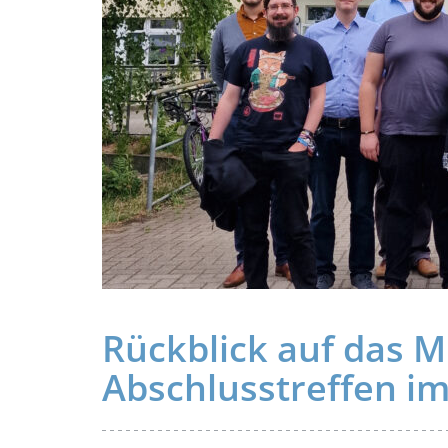
Software
GmbH
im
Interview
Rückblick auf das 
Abschlusstreffen im