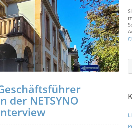
S
m
S
A
g
Geschäftsführer
on der NETSYNO
Interview
L
P